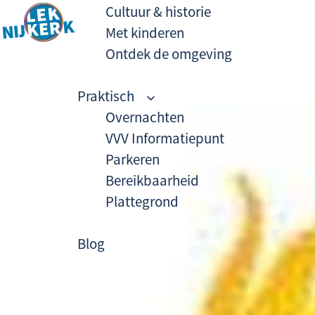
G
Cultuur & historie
a
Met kinderen
d
Ontdek de omgeving
G
i
a
r
Praktisch
n
e
Overnachten
a
c
VVV Informatiepunt
a
t
Parkeren
r
n
Bereikbaarheid
d
a
Plattegrond
e
a
h
r
Blog
o
d
m
e
e
i
p