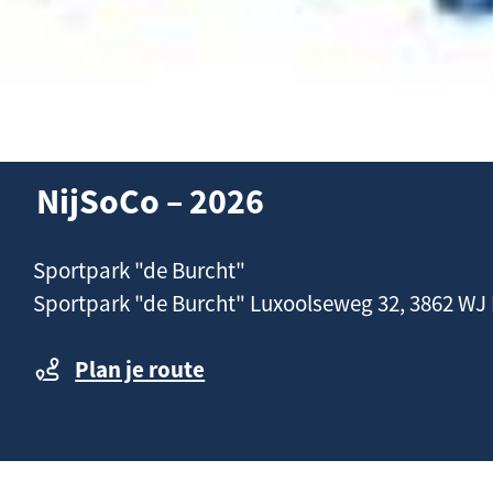
NijSoCo – 2026
C
Sportpark "de Burcht"
o
Sportpark "de Burcht" Luxoolseweg 32, 3862 WJ 
n
t
Plan je route
a
c
t