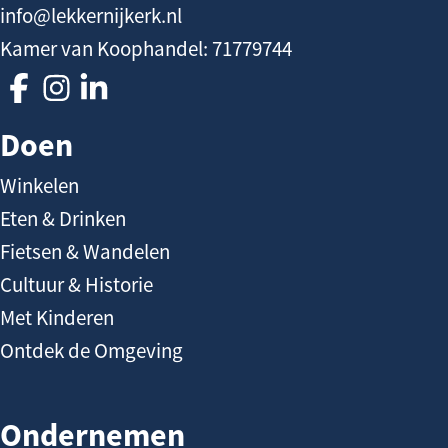
n
info@lekkernijkerk.nl
a
h
g
Kamer van Koophandel: 71779744
o
e
V
V
V
u
o
o
o
d
Doen
l
l
l
Winkelen
g
g
g
Eten & Drinken
T
T
T
e
e
e
Fietsen & Wandelen
a
a
a
Cultuur & Historie
m
m
m
Met Kinderen
L
L
L
Ontdek de Omgeving
e
e
e
k
k
k
Ondernemen
k
k
k