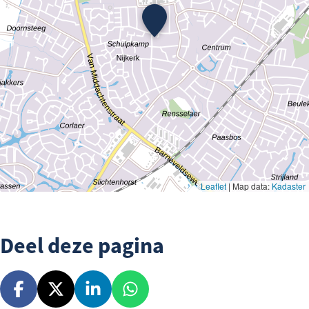
Deel deze pagina
D
D
D
D