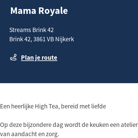
n
a
Mama Royale
h
g
o
e
C
Streams Brink 42
u
o
Brink 42, 3861 VB Nijkerk
d
n
t
Plan je route
a
c
t
Een heerlijke High Tea, bereid met liefde
Op deze bijzondere dag wordt de keuken een atelier
van aandacht en zorg.