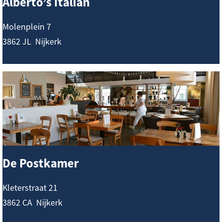
Alberto’s Italian
o
’
Molenplein 7
s
3862 JL
Nijkerk
I
t
D
a
e
l
P
i
o
a
s
n
t
De Postkamer
k
a
Kleterstraat 21
m
3862 CA
Nijkerk
e