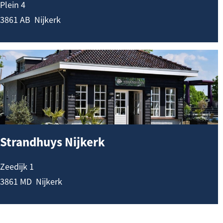
r
Plein 4
r
p
3861 AB
Nijkerk
k
o
o
S
r
t
t
r
a
n
d
Strandhuys Nijkerk
h
u
Zeedijk 1
y
3861 MD
Nijkerk
s
N
i