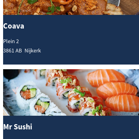
v
n
a
Coava
Plein 2
3861 AB
Nijkerk
M
r
S
u
s
h
Mr Sushi
i