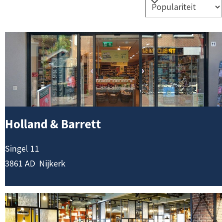
H
o
l
l
a
n
Holland & Barrett
d
&
Singel 11
B
3861 AD
Nijkerk
a
r
M
r
o
e