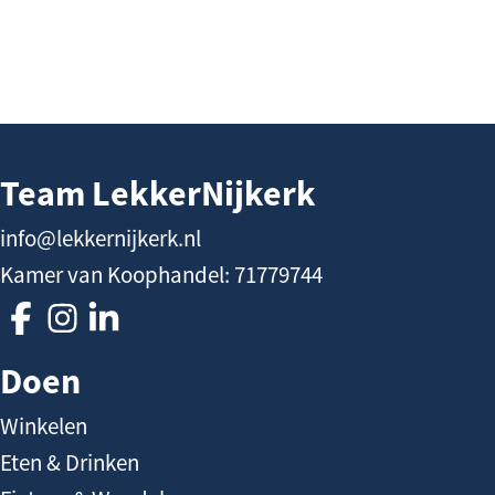
j
k
e
r
k
Team LekkerNijkerk
info@lekkernijkerk.nl
Kamer van Koophandel: 71779744
V
V
V
o
o
o
Doen
l
l
l
Winkelen
g
g
g
Eten & Drinken
T
T
T