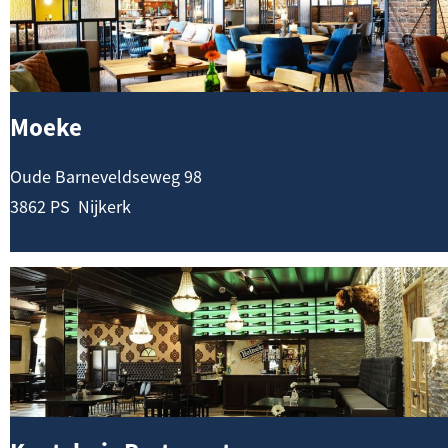
e
t
k
t
e
Moeke
Oude Barneveldseweg 98
3862 PS
Nijkerk
K
o
e
t
s
h