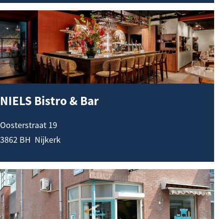
k
N
I
E
L
S
B
NIELS Bistro & Bar
i
s
Oosterstraat 19
t
3862 BH
Nijkerk
r
o
H
&
e
B
t
a