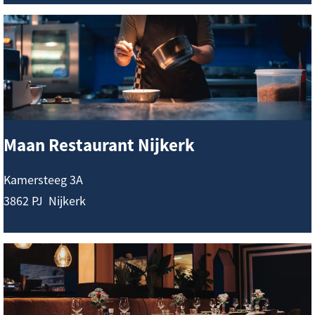
r
M
a
a
n
R
e
Maan Restaurant Nijkerk
s
t
Kamersteeg 3A
a
3862 PJ
Nijkerk
u
r
M
a
e
n
y
t