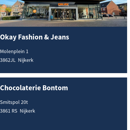
a
y
F
a
Okay Fashion & Jeans
s
h
Molenplein 1
i
3862JL
Nijkerk
o
n
C
&
Chocolaterie Bontom
h
J
o
e
Smitspol 20t
c
a
3861 RS
Nijkerk
o
n
l
s