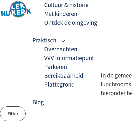
G
Cultuur & historie
a
Met kinderen
d
Ontdek de omgeving
G
i
a
r
Praktisch
n
e
Overnachten
a
c
VVV Informatiepunt
a
t
Parkeren
r
n
In de gemee
Bereikbaarheid
d
a
lunchrooms t
Plattegrond
e
a
hieronder he
h
r
Blog
o
W
d
m
Filter
e
a
e
i
p