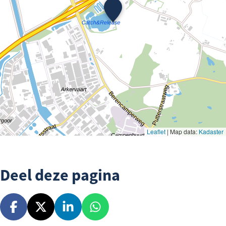
Deel deze pagina
D
D
D
D