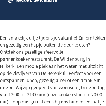
Bezoek de website
n
a
h
g
o
e
u
d
Een smakelijk uitje tijdens je vakantie! Zin om lekker
en gezellig een hapje buiten de deur te eten?
Ontdek ons gezellige sfeervolle
pannenkoekenrestaurant, De Wildenburg, in
Nijkerk. Een mooie plek aan het water, met uitzicht
op de visvijvers van De Berenkuil. Perfect voor een
ontspannen lunch, gezellig diner of een drankje in
de zon. Wij zijn geopend van woensdag t/m zondag
van 12:00 tot 21:00 uur (onze keuken sluit om 20:00
uur). Loop dus gerust eens bij ons binnen, en laat je