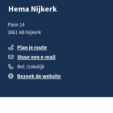
n
a
Hema Nijkerk
h
g
o
e
C
Plein 14
u
o
3861 AB Nijkerk
d
n
t
Plan je route
a
Stuur een e-mail
c
Bel: /zakelijk
t
Bezoek de website