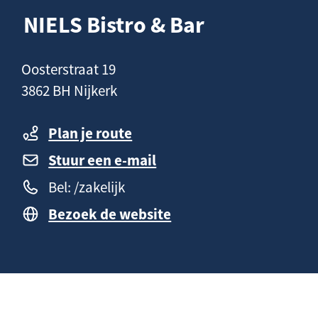
n
a
NIELS Bistro & Bar
h
g
o
e
C
Oosterstraat 19
u
o
3862 BH Nijkerk
d
n
t
Plan je route
a
Stuur een e-mail
c
Bel: /zakelijk
t
Bezoek de website