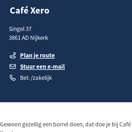
n
a
Café Xero
h
g
o
e
C
Singel 37
u
o
3861 AD Nijkerk
d
n
t
Plan je route
a
Stuur een e-mail
c
Bel: /zakelijk
t
Gewoon gezellig een borrel doen, dat doe je bij Café