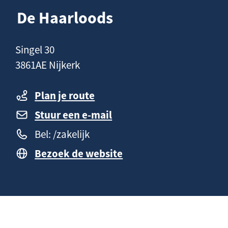
n
a
De Haarloods
h
g
o
e
C
Singel 30
u
o
3861AE Nijkerk
d
n
t
Plan je route
a
Stuur een e-mail
c
Bel: /zakelijk
t
Bezoek de website