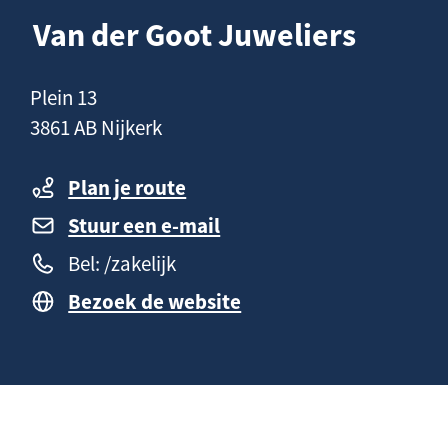
n
a
Van der Goot Juweliers
h
g
o
e
C
Plein 13
u
o
3861 AB Nijkerk
d
n
t
Plan je route
a
Stuur een e-mail
c
Bel: /zakelijk
t
Bezoek de website