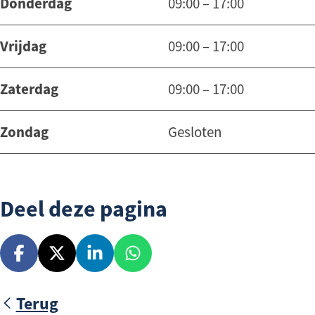
Donderdag
09:00 – 17:00
Vrijdag
09:00 – 17:00
Zaterdag
09:00 – 17:00
Zondag
Gesloten
Deel deze pagina
D
D
D
D
e
e
e
e
Terug
e
e
e
e