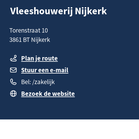
n
a
Vleeshouwerij Nijkerk
h
g
o
e
C
Torenstraat 10
u
o
3861 BT Nijkerk
d
n
t
Plan je route
a
Stuur een e-mail
c
Bel: /zakelijk
t
Bezoek de website