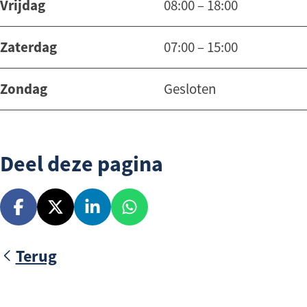
Vrijdag
08:00 – 18:00
Zaterdag
07:00 – 15:00
Zondag
Gesloten
Deel deze pagina
D
D
D
D
e
e
e
e
Terug
e
e
e
e
l
l
l
l
d
d
d
d