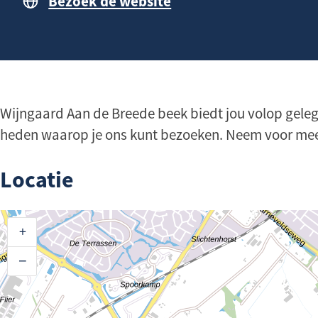
Bezoek de website
n
a
h
g
o
e
u
d
Wijngaard Aan de Breede beek biedt jou volop gelege
heden waarop je ons kunt bezoeken. Neem voor meer
Locatie