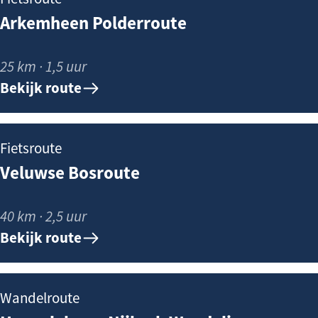
j
r
n
a
Arkemheen Polderroute
k
k
h
g
e
e
o
e
25 km · 1,5 uur
r
m
u
Bekijk route
k
h
d
C
e
e
e
V
Fietsroute
n
n
e
Veluwse Bosroute
t
P
l
r
o
u
40 km · 2,5 uur
u
l
w
Bekijk route
m
d
s
e
e
r
B
H
Wandelroute
r
o
o