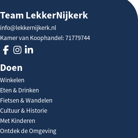
k
r
Team LekkerNijkerk
W
o
a
u
info@lekkernijkerk.nl
n
t
Kamer van Koophandel: 71779744
d
e
e
V
V
V
l
o
o
o
Doen
i
l
l
l
n
Winkelen
g
g
g
g
Eten & Drinken
T
T
T
e
e
e
Fietsen & Wandelen
a
a
a
Cultuur & Historie
m
m
m
Met Kinderen
L
L
L
Ontdek de Omgeving
e
e
e